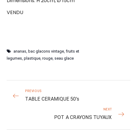
Dimensions: H 20cm, Ø 15cm
VENDU
ananas
,
bac glacons vintage
,
fruits et
legumes
,
plastique
,
rouge
,
seau glace
PREVIOUS
TABLE CERAMIQUE 50’s
NEXT
POT A CRAYONS TUYAUX