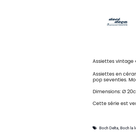
Assiettes vintage 
Assiettes en céram
pop seventies. Mod
Dimensions: Ø 20
Cette série est v
Boch Delta
,
Boch la l