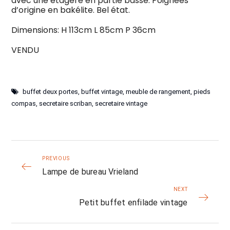
avec une étagère en partie basse. Poignées
d’origine en bakélite. Bel état.
Dimensions: H 113cm L 85cm P 36cm
VENDU
buffet deux portes
,
buffet vintage
,
meuble de rangement
,
pieds
compas
,
secretaire scriban
,
secretaire vintage
PREVIOUS
Lampe de bureau Vrieland
NEXT
Petit buffet enfilade vintage