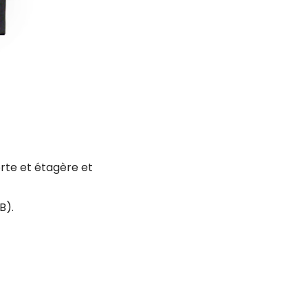
rte et étagère et
B).