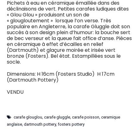
Pichets à eau en céramique émaillée dans des
déclinaisons de vert. Petites carafes ludiques dites
« Glou Glou » produisant un son de
« glougloutement » lorsque l’on verse. Très
populaire en Angleterre, la carafe Gluggle doit son
succès à son design plein d’humour: la bouche sert
de bec verseur et la queue fait office d’anse. Pièces
en céramique à effet d’écailles en relief
(Dartmouth) et glaçure moirée et irisée vert
bronze (Fosters). Bel état. Estampillées sous le
socle.
Dimensions: H 16cm (Fosters Studio) H 17cm
(Dartmouth Pottery)
VENDU
carafe glouglou
,
carafe gluggle
,
carafe poisson
,
ceramique
anglaise
,
dartmouth pottery
,
fosters pottery