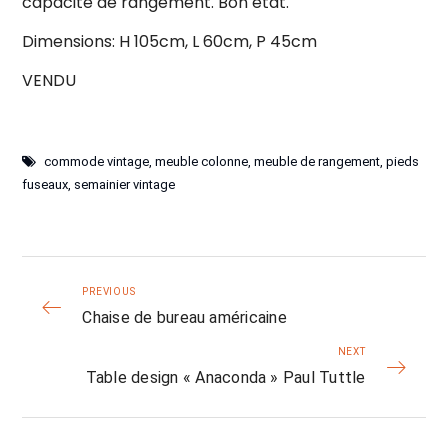
capacité de rangement. Bon état.
Dimensions: H 105cm, L 60cm, P 45cm
VENDU
commode vintage
,
meuble colonne
,
meuble de rangement
,
pieds
fuseaux
,
semainier vintage
PREVIOUS
Chaise de bureau américaine
NEXT
Table design « Anaconda » Paul Tuttle