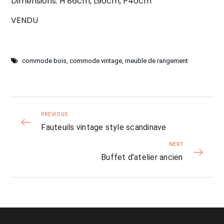
Dimensions: H 86cm, L90cm, P40cm
VENDU
commode bois
,
commode vintage
,
meuble de rangement
PREVIOUS
Fauteuils vintage style scandinave
NEXT
Buffet d’atelier ancien