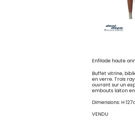
Enfilade haute ann
Buffet vitrine, bi
en verre. Trois r
ouvrant sur un es
embouts laiton en 
Dimensions: H 12
VENDU