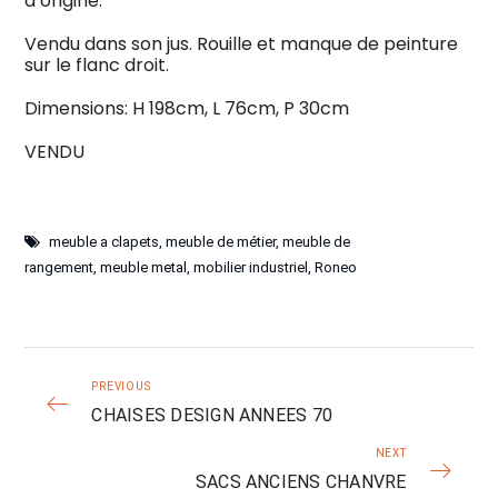
d’origine.
Vendu dans son jus. Rouille et manque de peinture
sur le flanc droit.
Dimensions: H 198cm, L 76cm, P 30cm
VENDU
meuble a clapets
,
meuble de métier
,
meuble de
rangement
,
meuble metal
,
mobilier industriel
,
Roneo
PREVIOUS
CHAISES DESIGN ANNEES 70
NEXT
SACS ANCIENS CHANVRE