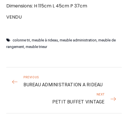
Dimensions: H 115cm L 45cm P 37cm
VENDU
colonne tri
,
meuble à rideau
,
meuble administration
,
meuble de
rangement
,
meuble trieur
PREVIOUS
BUREAU ADMINISTRATION A RIDEAU
NEXT
PETIT BUFFET VINTAGE