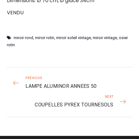
Dimensions: Ø 70 cm, Ø glace 34cm
VENDU
miroir rond
,
miroir rotin
,
miroir soleil vintage
,
miroir vintage
,
osier
rotin
PREVIOUS
LAMPE ALUMINOR ANNEES 50
NEXT
COUPELLES PYREX TOURNESOLS