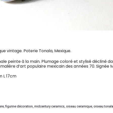
ue vintage. Poterie Tonala, Mexique.
le peinte à la main. Plumage coloré et stylisé décliné da
imalière d’art populaire mexicain des années 70. Signée M
m L 17cm
ere
,
figurine décoration
,
midcentury ceramics
,
oiseau ceramique
,
oiseau tonal