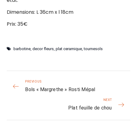
état.
Dimensions: L 36cm x l 18cm
Prix: 35€
barbotine
,
decor fleurs
,
plat ceramique
,
tournesols
PREVIOUS
Bols « Margrethe » Rosti Mépal
NEXT
Plat feuille de chou