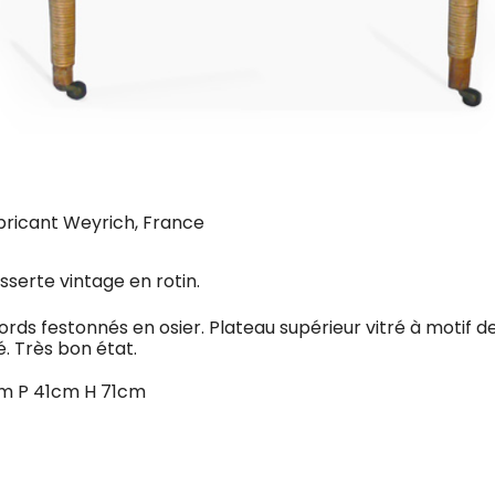
bricant Weyrich, France
sserte vintage en rotin.
rds festonnés en osier. Plateau supérieur vitré à motif de
é. Très bon état.
cm P 41cm H 71cm