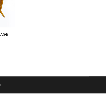
TAGE
r