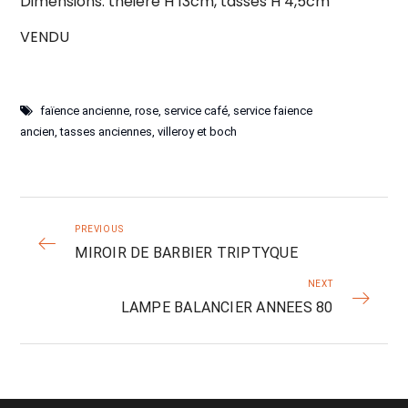
Dimensions: théière H 13cm, tasses H 4,5cm
VENDU
faïence ancienne
,
rose
,
service café
,
service faience
ancien
,
tasses anciennes
,
villeroy et boch
PREVIOUS
MIROIR DE BARBIER TRIPTYQUE
NEXT
LAMPE BALANCIER ANNEES 80