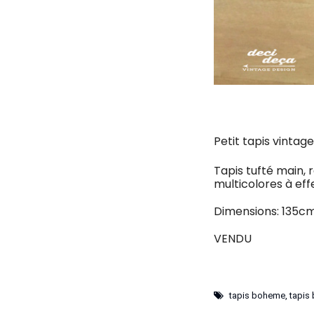
Petit tapis vintag
Tapis tufté main, 
multicolores à eff
Dimensions: 135c
VENDU
tapis boheme
,
tapis