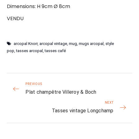
Dimensions: H 9cm Ø 8cm
VENDU
arcopal Knorr
,
arcopal vintage
,
mug
,
mugs arcopal
,
style
pop
,
tasses arcopal
,
tasses café
PREVIOUS
Plat champêtre Villeroy & Boch
NEXT
Tasses vintage Longchamp