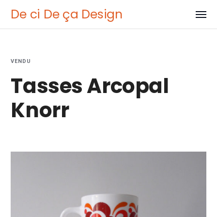
De ci De ça Design
VENDU
Tasses Arcopal
Knorr